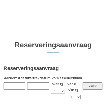
Reserveringsaanvraag
Reserveringsaanvraag
Aankomstdatum
Vertrekdatum
Volwassene/kind
Kinderen
over 13
van 8
t/m 13