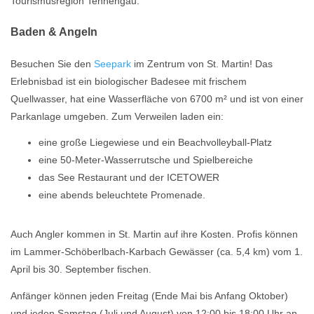
Tourismusregion Tennengau.
Baden & Angeln
Besuchen Sie den
Seepark
im Zentrum von St. Martin! Das
Erlebnisbad ist ein biologischer Badesee mit frischem
Quellwasser, hat eine Wasserfläche von 6700 m² und ist von einer
Parkanlage umgeben. Zum Verweilen laden ein:
eine große Liegewiese und ein Beachvolleyball-Platz
eine 50-Meter-Wasserrutsche und Spielbereiche
das See Restaurant und der ICETOWER
eine abends beleuchtete Promenade.
Auch Angler kommen in St. Martin auf ihre Kosten. Profis können
im Lammer-Schöberlbach-Karbach Gewässer (ca. 5,4 km) vom 1.
April bis 30. September fischen.
Anfänger können jeden Freitag (Ende Mai bis Anfang Oktober)
und jeden Samstag (Juli und August) von 12:00 bis 18:00 Uhr an